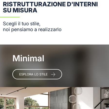
RISTRUTTURAZIONE D'INTERNI
SU MISURA
Scegli il tuo stile,
noi pensiamo a realizzarlo
Minimal
ESPLORA LO STILE
ESPLORA LO STILE
ESPLORA LO STILE
ESPLORA LO STILE
ESPLORA LO STILE
ESPLORA LO STILE
ESPLORA LO STILE
ESPLORA LO STILE