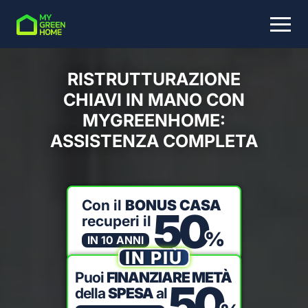
Skip to main content
RISTRUTTURAZIONE
CHIAVI IN MANO CON
COSA STAI CERCANDO?
MYGREENHOME:
ASSISTENZA COMPLETA
Con il
BONUS CASA
50
recuperi il
%
IN 10 ANNI
IN PIÙ
Puoi
FINANZIARE METÀ
50
della
SPESA
al