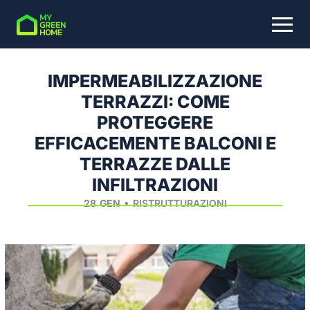
Skip to main content
IMPERMEABILIZZAZIONE
TERRAZZI: COME
COSA STAI CERCANDO?
PROTEGGERE
EFFICACEMENTE BALCONI E
TERRAZZE DALLE
INFILTRAZIONI
•
28
GEN
RISTRUTTURAZIONI
Home
Blog
Ristrutturazioni
Impermeabilizzazione terrazzi: come proteggere efficacemente balconi e terrazze dalle infiltrazioni
▶
▶
▶