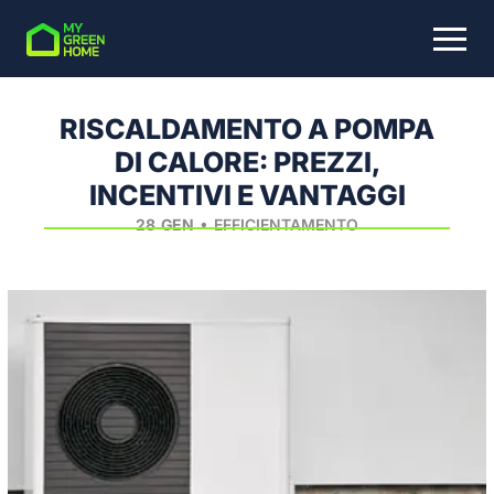
Skip to main content
RISCALDAMENTO A POMPA
DI CALORE: PREZZI,
COSA STAI CERCANDO?
INCENTIVI E VANTAGGI
•
28
GEN
EFFICIENTAMENTO
Home
Blog
Efficientamento
Riscaldamento a pompa di calore: prezzi, incentivi e vantaggi
▶
▶
▶