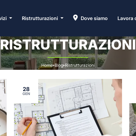
vizi
Ristrutturazioni
Dove siamo
Lavora 
COSA STAI CERCANDO?
RISTRUTTURAZIONI
Home
Blog
Ristrutturazioni
▶
▶
28
GEN