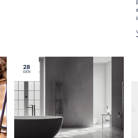
28
GEN