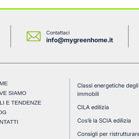
articoli
del
blog
Contattaci
info@mygreenhome.it
ME
Classi energetiche degli
VE SIAMO
immobili
ILI E TENDENZE
CILA edilizia
OG
Cos’è la SCIA edilizia
NTATTI
Consigli per ristrutturar